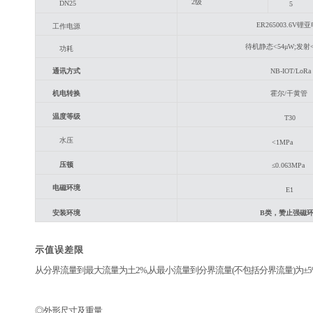
2级
DN25
5
ER265003.6V锂
工作电源
待机静态
<54μW;发射
功耗
通讯方式
NB-IOT/LoRa
机电转换
霍尔
/干黄管
温度等级
T30
水压
<1MPa
压顿
≤0.063MPa
电磁环境
E1
安装环境
B类，赞止强磁
示值误差限
从分界流量到最大流量为土
2%,从最小流量到分界流量(不包括分界流量)为±5
◎外形尺寸及重量