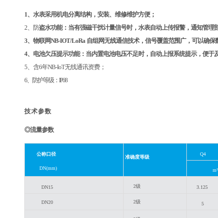
1、水表采用机电分离结构，安装、维修维护
方便；
2、防
盗水功能：当有强磁干扰计量信号时，水表自动上传报警，通知管理
3
、
物联网
NB-IOT/LoRa
自组网无线通信技术，信号覆盖范围广，可以确保
4、电池欠压提示功能：当内置电池电压不足时，自动上报系统提示，便于
5、含6年NB-IoT无线通讯资费；
6、防护等级：IP68
技
术
参
数
◎流量参数
公称口径
Q4
准确度等级
DN(mm)
m²
2级
DN15
3.125
2级
DN20
5