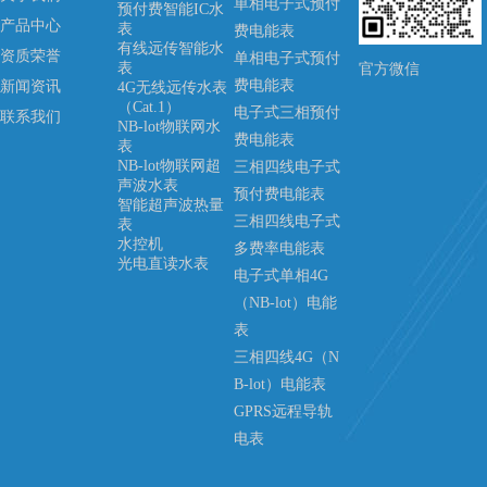
单相电子式预付
预付费智能IC水
产品中心
表
费电能表
有线远传智能水
资质荣誉
单相电子式预付
表
官方微信
费电能表
新闻资讯
4G无线远传水表
（Cat.1）
电子式三相预付
联系我们
NB-lot物联网水
费电能表
表
NB-lot物联网超
三相四线电子式
声波水表
预付费电能表
智能超声波热量
三相四线电子式
表
水控机
多费率电能表
光电直读水表
电子式单相4G
（NB-lot）电能
表
三相四线4G（N
B-lot）电能表
GPRS远程导轨
电表