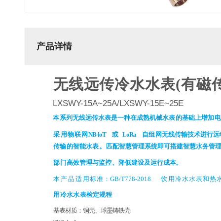
产品详情
无线远传冷水水表
(有磁
LXSWY-15A~25A/LXSWY-15E~25E
本
系
列
无
线
远
传
水
表
是
一
种
在
成
熟
机
械
水
表
的
基
础
上
增
加
电
采
用
物
联
网
NB-
loT
或
LoRa
自
组
网
无
线
传
输
技
术
进
行
远
传
输
的
智
能
水
表
。
匹
配
智
慧
管
理
系
统
即
可
搭
建
智
慧
水
务
管
理
部
门
高
效
管
理
与
监
控
、
降
低
建
设
及
运
行
成
本
。
本
产
品
适
用
标
准
：GB/T778-2018
饮
用
冷
水
水
表
和
热
用
冷
水
水
表
检
定
规
程
基表材质：铜壳、球墨铸铁壳