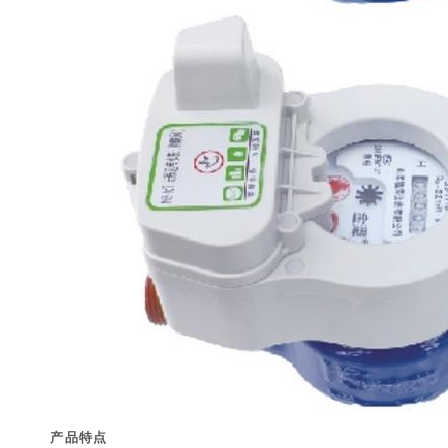
产
品
特
点