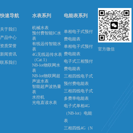
快速导航
水表系列
电能表系列
机械水表
关于我们
单相电子式预付
预付费智能IC水
产品中心
表
费电能表
有线远传智能水
资质荣誉
单相电子式预付
表
官方微信
费电能表
新闻资讯
4G无线远传水表
（Cat.1）
电子式三相预付
联系我们
NB-lot物联网水
费电能表
表
NB-lot物联网超
三相四线电子式
声波水表
预付费电能表
智能超声波热量
三相四线电子式
表
水控机
多费率电能表
光电直读水表
电子式单相4G
（NB-lot）电能
表
三相四线4G（N